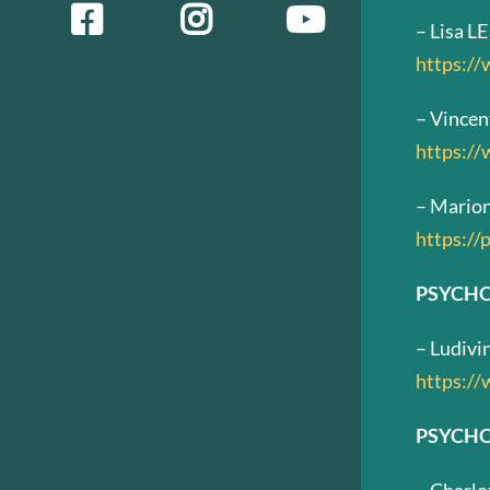
– Lisa L
https:/
– Vince
https:/
– Marion
https://
PSYCHOL
– Ludiv
https://
PSYCHO