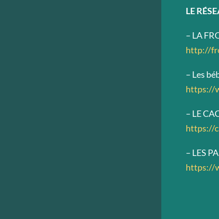
LE RÉS
– LA FRO
http://f
– Les bé
https://
– LE CAC
https://c
– LES PA
https://