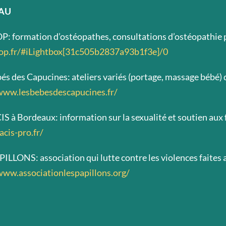
EAU
P: formation d’ostéopathes, consultations d’ostéopathie 
rop.fr/#iLightbox[31c505b2837a93b1f3e]/0
bés des Capucines: ateliers variés (portage, massage bébé) 
www.lesbebesdescapucines.fr/
IS à Bordeaux: information sur la sexualité et soutien aux
acis-pro.fr/
PILLONS: association qui lutte contre les violences faites 
www.associationlespapillons.org/