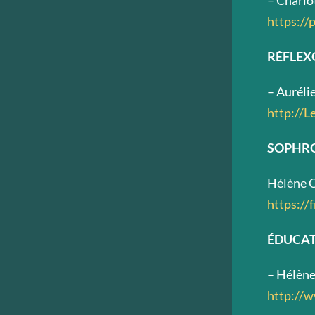
– Char
https://
RÉFLEX
– Auréli
http://L
SOPHRO
Hélène
https://
ÉDUCATR
– Hélèn
http://