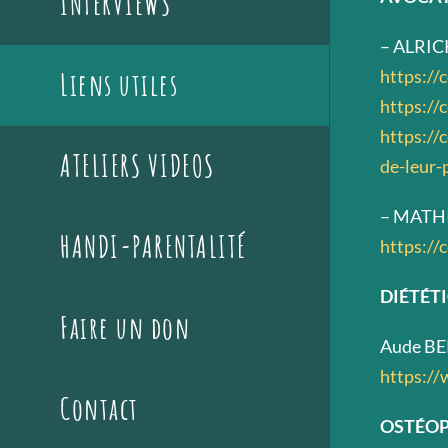
INTERVIEWS
– ALRI
https://
Liens utiles
https://
https://
ATELIERS VIDEOS
de-leur-
– MATH
HANDI-PARENTALITÉ
https://
DIÉTÉTI
Faire un don
Aude B
https://
Contact
OSTÉOP