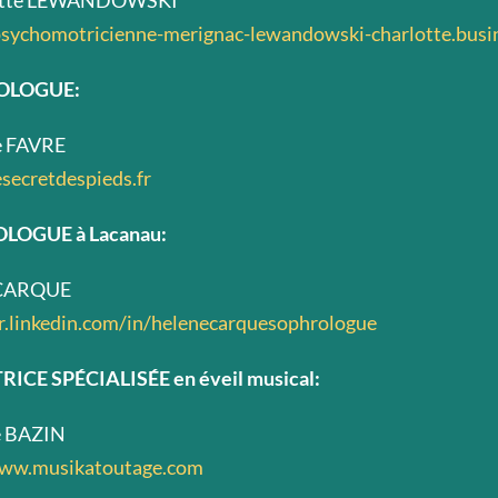
lotte LEWANDOWSKI
psychomotricienne-merignac-lewandowski-charlotte.busin
OLOGUE:
e FAVRE
esecretdespieds.fr
LOGUE à Lacanau:
 CARQUE
fr.linkedin.com/in/helenecarquesophrologue
ICE SPÉCIALISÉE en éveil musical:
e BAZIN
www.musikatoutage.com