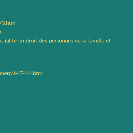
873.html
p
ecialite-en-droit-des-personnes-de-la-famille-et-
-metral-47444.html